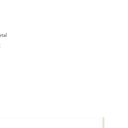
tal
K