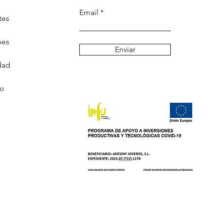
Email
tes
nes
Enviar
dad
go