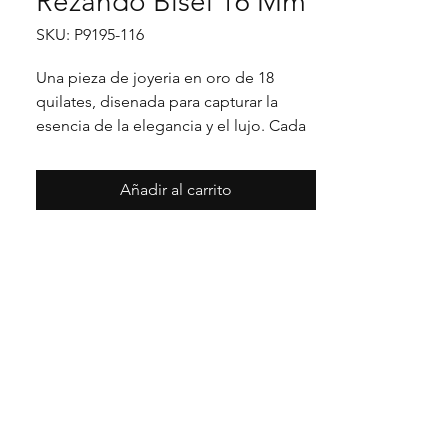
Rezando Bisel 16 Mm
SKU: P9195-116
Una pieza de joyeria en oro de 18 
quilates, disenada para capturar la 
esencia de la elegancia y el lujo. Cada 
detalle en su acabado refleja un estilo 
unico, pensado para realzar cualquier 
Añadir al carrito
ocasion con distincion.