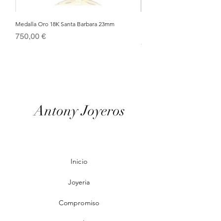
Medalla Oro 18K Santa Barbara 23mm
Nacimiento de Navidad en Cris
Metal Bañado en Oro 18k
Precio
750,00 €
Precio
95,00 €
Antony Joyeros
Inicio
Joyeria
Compromiso