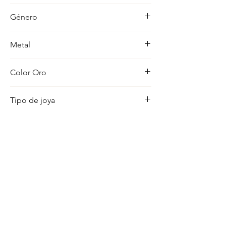
-
Género
Niño
Metal
18K
Color Oro
Amarillo
Tipo de joya
Medalla