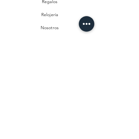
Regalos
Relojería
Nosotros
Contacto
Preguntas frecuentes
Envío y devoluciones
Política de privacidad
Métodos de pago
Aviso legal