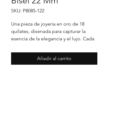
Bisel 22 Mm
SKU: P8085-122
Una pieza de joyeria en oro de 18 
quilates, disenada para capturar la 
esencia de la elegancia y el lujo. Cada 
detalle en su acabado refleja un estilo 
unico, pensado para realzar cualquier 
Añadir al carrito
ocasion con distincion.