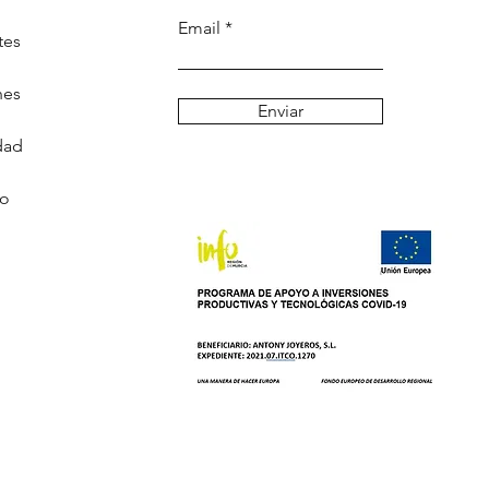
Email
tes
nes
Enviar
dad
go