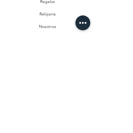
Regalos
Relojería
Nosotros
Contacto
Preguntas frecuentes
Envío y devoluciones
Política de privacidad
Métodos de pago
Aviso legal