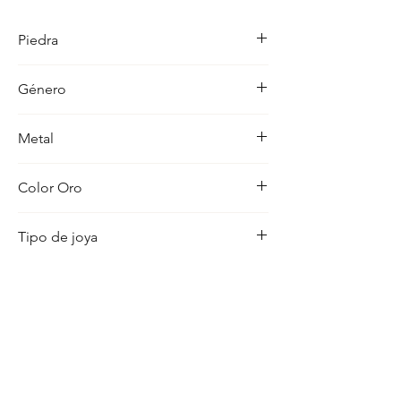
detalle en su acabado refleja un estilo 
unico, pensado para realzar cualquier 
Piedra
ocasion con distincion.
-
Género
Bebe
Metal
18K
Color Oro
Amarillo
Tipo de joya
Medalla