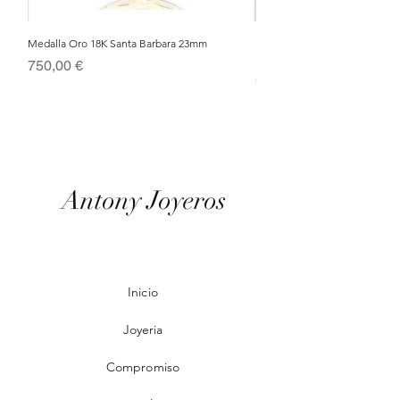
Medalla Oro 18K Santa Barbara 23mm
Nacimiento de Navidad en Cris
Metal Bañado en Oro 18k
Precio
750,00 €
Precio
95,00 €
Antony Joyeros
Inicio
Joyeria
Compromiso