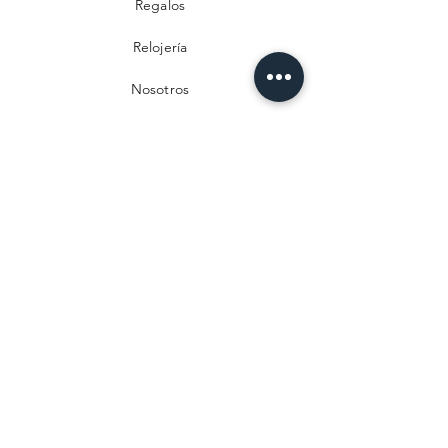
Regalos
Relojería
Nosotros
Contacto
Preguntas frecuentes
Envío y devoluciones
Política de privacidad
Métodos de pago
Aviso legal