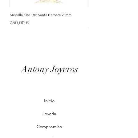
Medalla Oro 18K Santa Barbara 23mm
Nacimiento de Navidad en Cris
Metal Bañado en Oro 18k
Precio
750,00 €
Precio
95,00 €
Antony Joyeros
Inicio
Joyeria
Compromiso