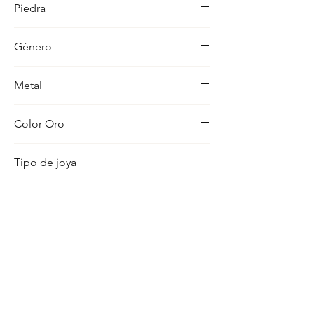
Piedra
ocasion con distincion.
-
Género
Bebe
Metal
18K
Color Oro
Amarillo
Tipo de joya
Medalla