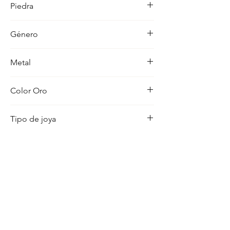
Piedra
ocasion con distincion.
-
Género
Bebe
Metal
18K
Color Oro
Amarillo
Tipo de joya
Cristo