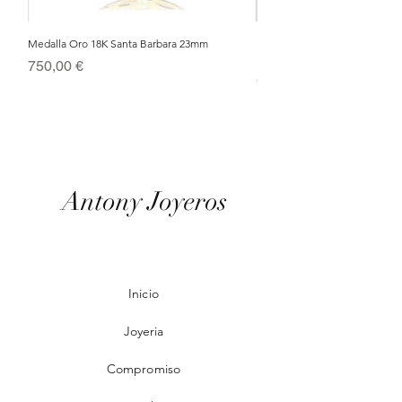
Medalla Oro 18K Santa Barbara 23mm
Nacimiento de Navidad en Cris
Metal Bañado en Oro 18k
Precio
750,00 €
Precio
95,00 €
Antony Joyeros
Inicio
Joyeria
Compromiso