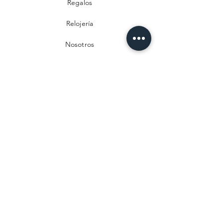
Regalos
Relojería
Nosotros
Contacto
Preguntas frecuentes
Envío y devoluciones
Política de privacidad
Métodos de pago
Aviso legal