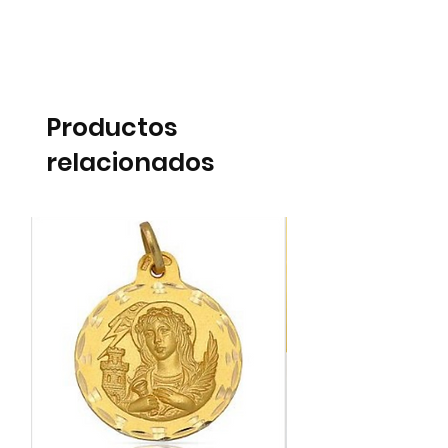
Productos
relacionados