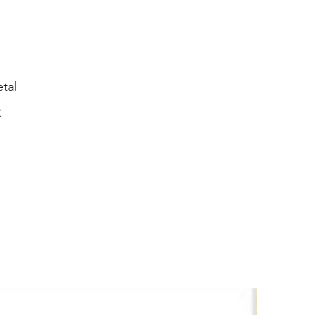
tal
K