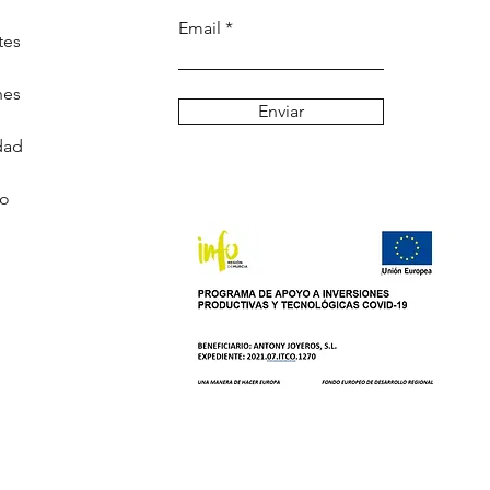
Email
tes
nes
Enviar
dad
go