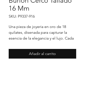
Burlon Cerco Tallado
16 Mm
SKU: P9337-916
Una pieza de joyeria en oro de 18 
quilates, disenada para capturar la 
esencia de la elegancia y el lujo. Cada 
detalle en su acabado refleja un estilo 
unico, pensado para realzar cualquier 
Añadir al carrito
ocasion con distincion.