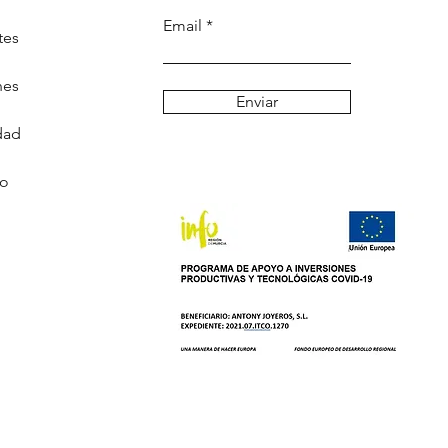
Email
tes
nes
Enviar
dad
go