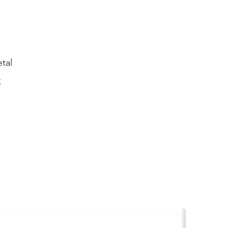
tal
K