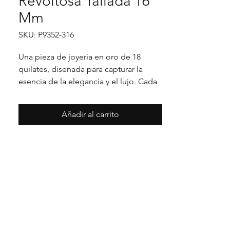
Revoltosa Tallada 16
Mm
SKU: P9352-316
Una pieza de joyeria en oro de 18 
quilates, disenada para capturar la 
esencia de la elegancia y el lujo. Cada 
detalle en su acabado refleja un estilo 
unico, pensado para realzar cualquier 
Añadir al carrito
ocasion con distincion.