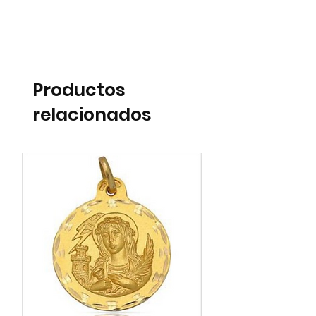
Productos
relacionados