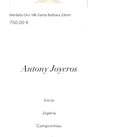
Medalla Oro 18K Santa Barbara 23mm
Nacimiento de Navidad en Cris
Metal Bañado en Oro 18k
Precio
750,00 €
Precio
95,00 €
Antony Joyeros
Inicio
Joyeria
Compromiso