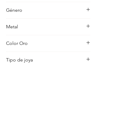
-
Género
Bebe
Metal
18K
Color Oro
Amarillo
Tipo de joya
Esclava