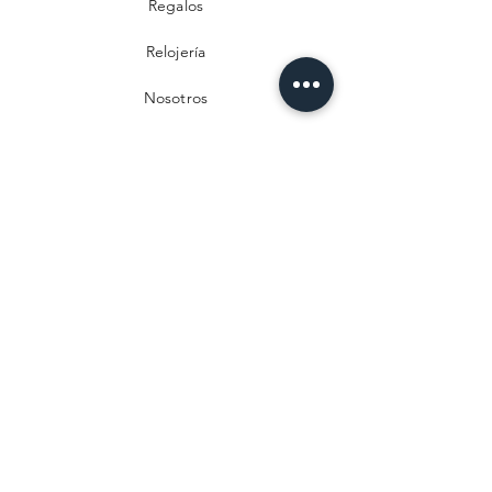
Regalos
Relojería
Nosotros
Contacto
Preguntas frecuentes
Envío y devoluciones
Política de privacidad
Métodos de pago
Aviso legal