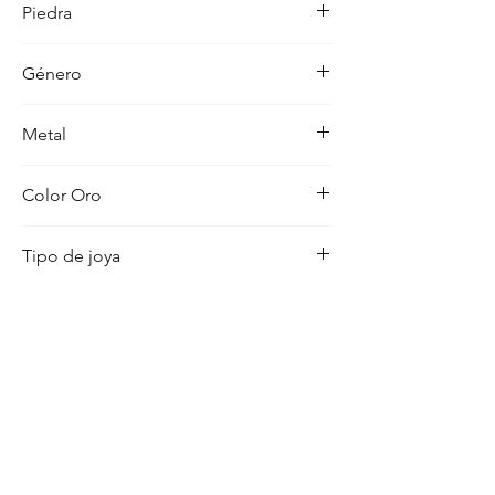
Piedra
ocasion con distincion.
-
Género
Mujer
Metal
18K
Color Oro
Amarillo
Tipo de joya
Escapulario