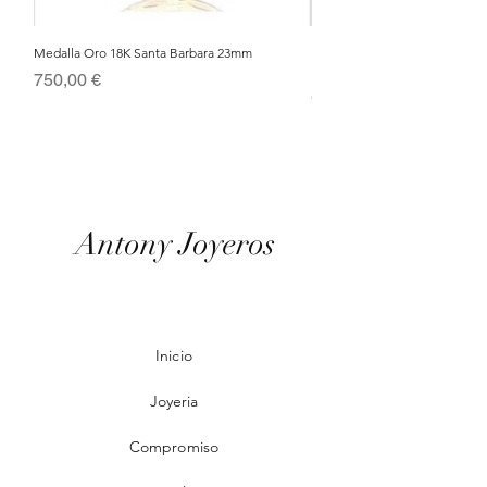
Medalla Oro 18K Santa Barbara 23mm
Nacimiento de Navidad en Cris
Metal Bañado en Oro 18k
Precio
750,00 €
Precio
95,00 €
Antony Joyeros
Inicio
Joyeria
Compromiso