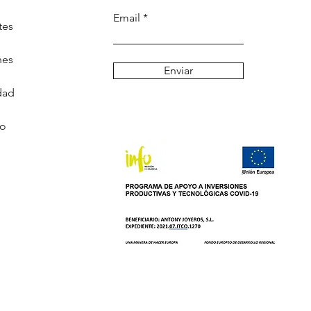
Email
tes
nes
Enviar
dad
go