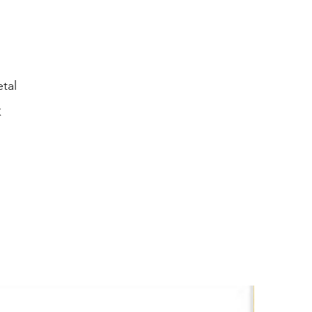
tal
K