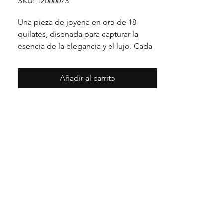
SKU: 12000073
Una pieza de joyeria en oro de 18 
quilates, disenada para capturar la 
esencia de la elegancia y el lujo. Cada 
detalle en su acabado refleja un estilo 
unico, pensado para realzar cualquier 
Añadir al carrito
ocasion con distincion.