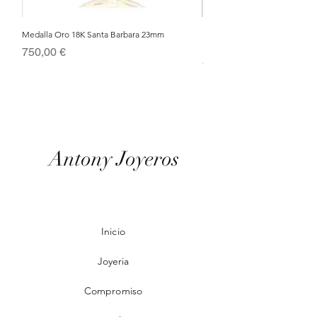
Medalla Oro 18K Santa Barbara 23mm
Nacimiento de Navidad en Cris
Metal Bañado en Oro 18k
Precio
750,00 €
Precio
95,00 €
Antony Joyeros
Inicio
Joyeria
Compromiso