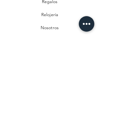
Regalos
Relojería
Nosotros
Contacto
Preguntas frecuentes
Envío y devoluciones
Política de privacidad
Métodos de pago
Aviso legal