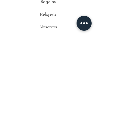
Regalos
Relojería
Nosotros
Contacto
Preguntas frecuentes
Envío y devoluciones
Política de privacidad
Métodos de pago
Aviso legal