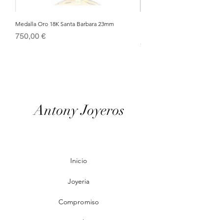
Medalla Oro 18K Santa Barbara 23mm
Nacimiento de Navidad en Cris
Metal Bañado en Oro 18k
Precio
750,00 €
Precio
95,00 €
Antony Joyeros
Inicio
Joyeria
Compromiso