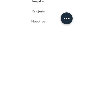
Regalos
Relojería
Nosotros
Contacto
Preguntas frecuentes
Envío y devoluciones
Política de privacidad
Métodos de pago
Aviso legal