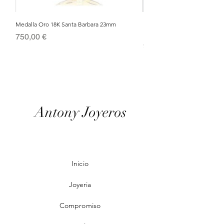
Medalla Oro 18K Santa Barbara 23mm
Nacimiento de Navidad en Cris
Metal Bañado en Oro 18k
Precio
750,00 €
Precio
95,00 €
Antony Joyeros
Inicio
Joyeria
Compromiso