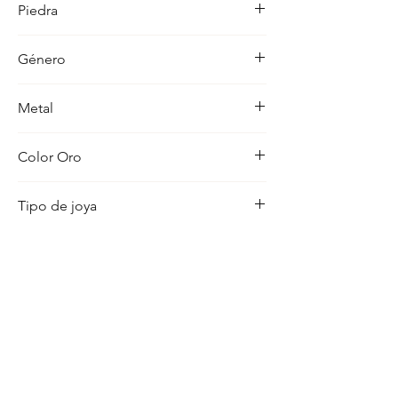
Piedra
ocasion con distincion.
-
Género
Hombre
Metal
18K
Color Oro
Amarillo
Tipo de joya
Cruz