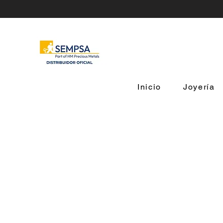
Inicio
Joyería