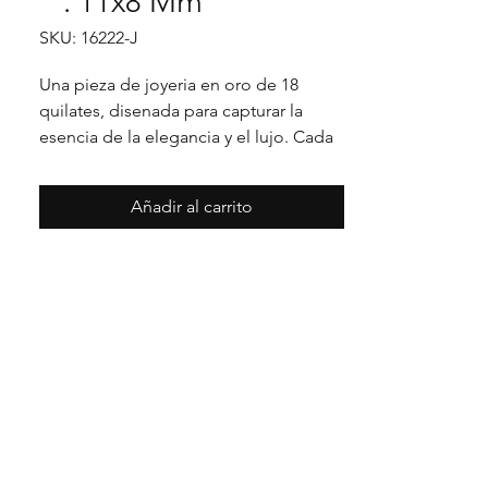
" . 11x8 Mm
SKU: 16222-J
Una pieza de joyeria en oro de 18 
quilates, disenada para capturar la 
esencia de la elegancia y el lujo. Cada 
detalle en su acabado refleja un estilo 
unico, pensado para realzar cualquier 
Añadir al carrito
ocasion con distincion.