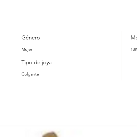
Género
Me
Mujer
18
Tipo de joya
Colgante