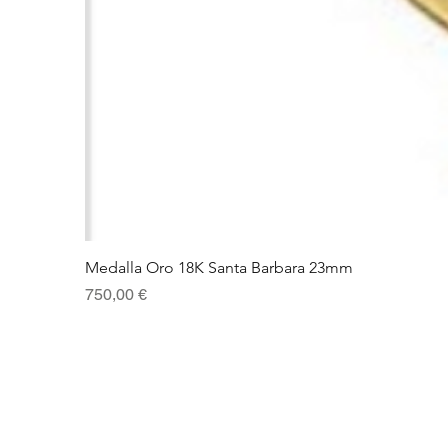
Medalla Oro 18K Santa Barbara 23mm
Precio
750,00 €