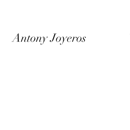
Antony Joyeros