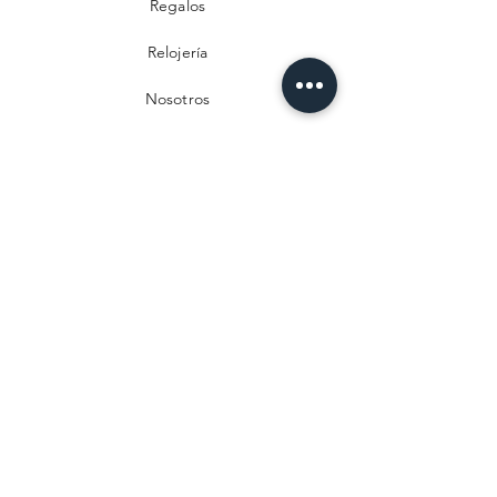
Regalos
Relojería
Nosotros
Contacto
Preguntas frecuentes
Envío y devoluciones
Política de privacidad
Métodos de pago
Aviso legal