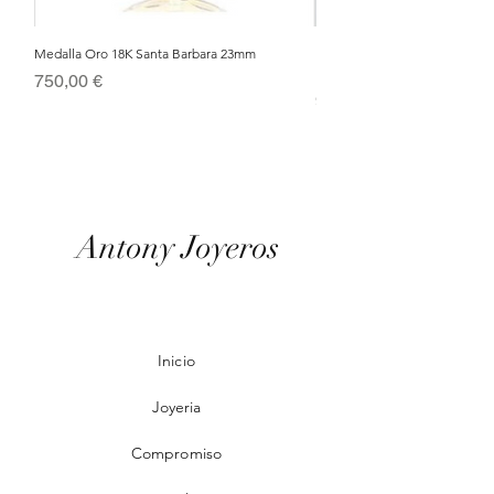
Medalla Oro 18K Santa Barbara 23mm
Nacimiento de Navidad en Cris
Metal Bañado en Oro 18k
Precio
750,00 €
Precio
95,00 €
Antony Joyeros
Inicio
Joyeria
Compromiso