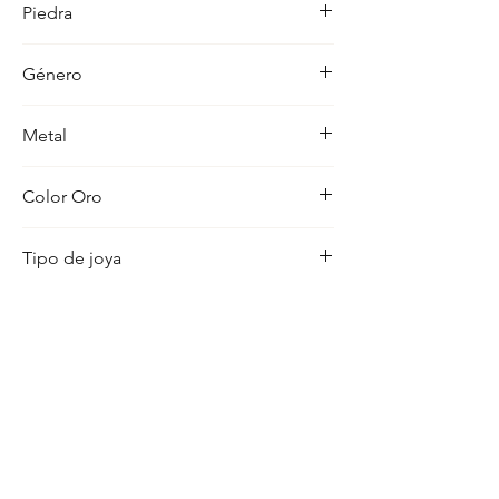
Piedra
ocasion con distincion.
-
Género
Mujer
Metal
18K
Color Oro
Amarillo
Tipo de joya
Colgante