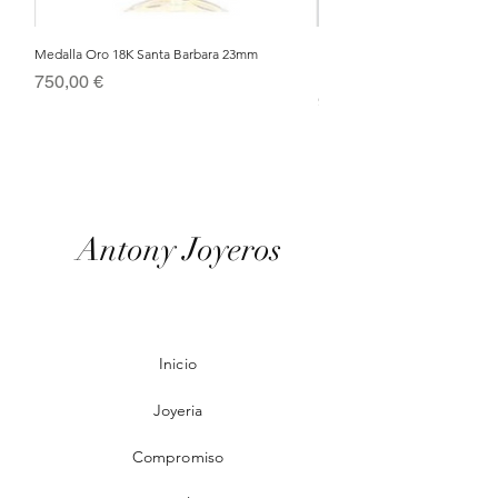
Medalla Oro 18K Santa Barbara 23mm
Nacimiento de Navidad en Cris
Metal Bañado en Oro 18k
Precio
750,00 €
Precio
95,00 €
Antony Joyeros
Inicio
Joyeria
Compromiso