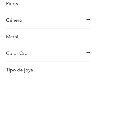
Piedra
ocasion con distincion.
-
Género
Mujer
Metal
18K
Color Oro
Rosa
Tipo de joya
Colgante