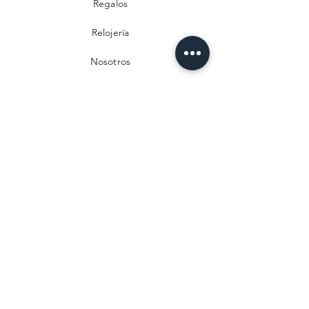
Regalos
Relojería
Nosotros
Contacto
Preguntas frecuentes
Envío y devoluciones
Política de privacidad
Métodos de pago
Aviso legal