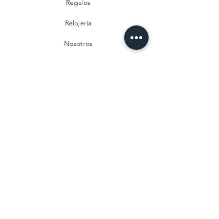
Regalos
Relojería
Nosotros
Contacto
Preguntas frecuentes
Envío y devoluciones
Política de privacidad
Métodos de pago
Aviso legal