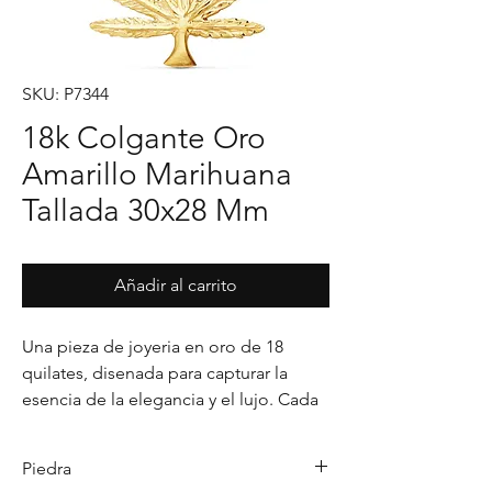
SKU: P7344
18k Colgante Oro
Amarillo Marihuana
Tallada 30x28 Mm
Añadir al carrito
Una pieza de joyeria en oro de 18 
quilates, disenada para capturar la 
esencia de la elegancia y el lujo. Cada 
detalle en su acabado refleja un estilo 
unico, pensado para realzar cualquier 
Piedra
ocasion con distincion.