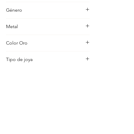
-
Género
Hombre
Metal
18K
Color Oro
Amarillo
Tipo de joya
Colgante