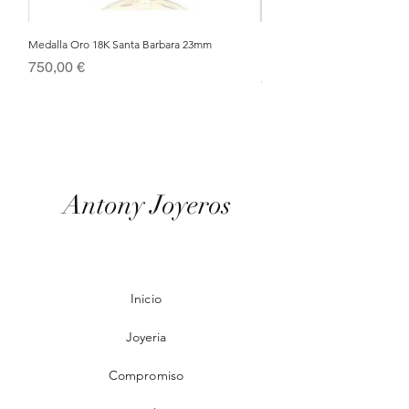
Medalla Oro 18K Santa Barbara 23mm
Nacimiento de Navidad en Cris
Metal Bañado en Oro 18k
Precio
750,00 €
Precio
95,00 €
Antony Joyeros
Inicio
Joyeria
Compromiso