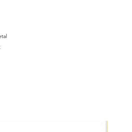
tal
K