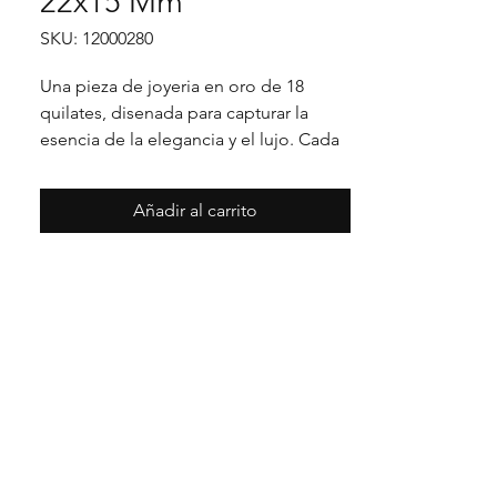
22x15 Mm
SKU: 12000280
Una pieza de joyeria en oro de 18 
quilates, disenada para capturar la 
esencia de la elegancia y el lujo. Cada 
detalle en su acabado refleja un estilo 
unico, pensado para realzar cualquier 
Añadir al carrito
ocasion con distincion.