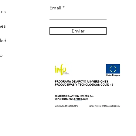
Email
tes
nes
Enviar
dad
go