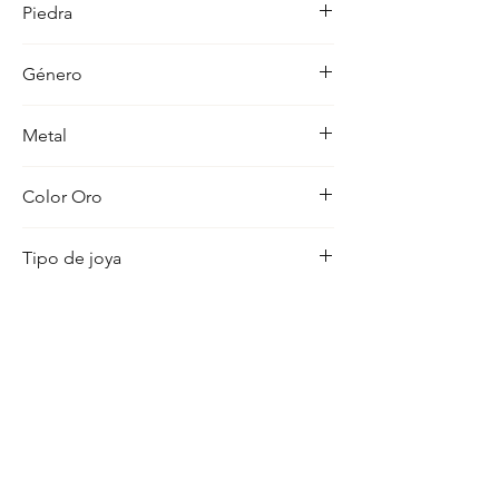
Piedra
ocasion con distincion.
-
Género
Hombre
Metal
18K
Color Oro
Amarillo
Tipo de joya
Cruz