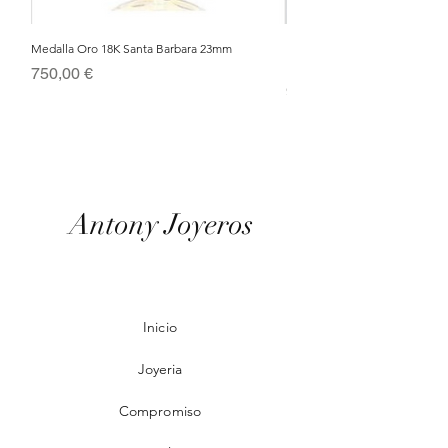
Medalla Oro 18K Santa Barbara 23mm
Nacimiento de Navidad en Cris
Metal Bañado en Oro 18k
Precio
750,00 €
Precio
95,00 €
Antony Joyeros
Inicio
Joyeria
Compromiso