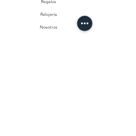
Regalos
Relojería
Nosotros
Contacto
Preguntas frecuentes
Envío y devoluciones
Política de privacidad
Métodos de pago
Aviso legal