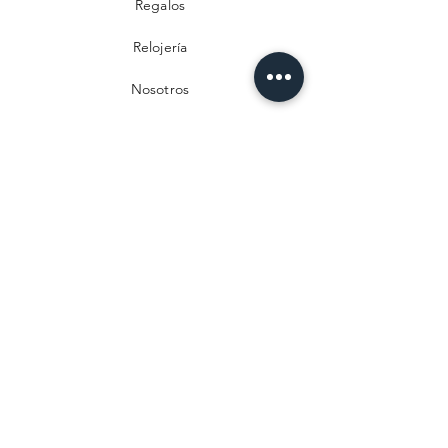
Regalos
Relojería
Nosotros
Contacto
Preguntas frecuentes
Envío y devoluciones
Política de privacidad
Métodos de pago
Aviso legal