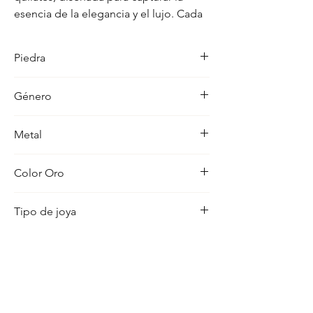
esencia de la elegancia y el lujo. Cada 
detalle en su acabado refleja un estilo 
unico, pensado para realzar cualquier 
Piedra
ocasion con distincion.
Diamante
Género
Mujer
Metal
18K
Color Oro
Amarillo
Tipo de joya
Colgante