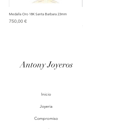
Medalla Oro 18K Santa Barbara 23mm
Nacimiento de Navidad en Cris
Metal Bañado en Oro 18k
Precio
750,00 €
Precio
95,00 €
Antony Joyeros
Inicio
Joyeria
Compromiso