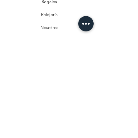
Regalos
Relojería
Nosotros
Contacto
Preguntas frecuentes
Envío y devoluciones
Política de privacidad
Métodos de pago
Aviso legal