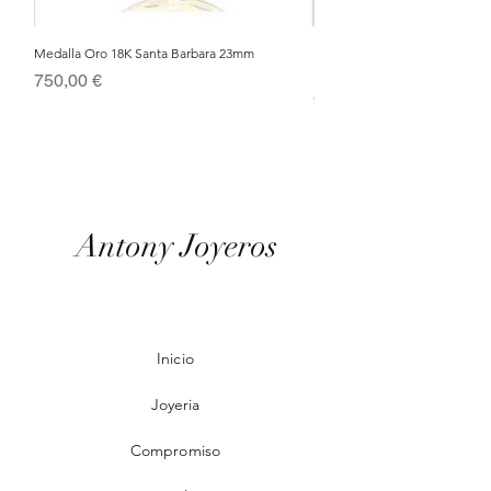
Medalla Oro 18K Santa Barbara 23mm
Nacimiento de Navidad en Cris
Metal Bañado en Oro 18k
Precio
750,00 €
Precio
95,00 €
Antony Joyeros
Inicio
Joyeria
Compromiso