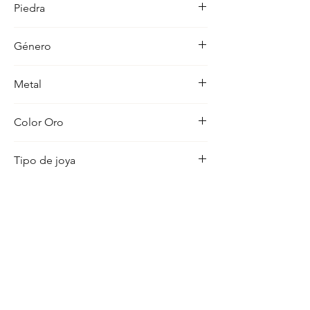
Piedra
simbolo de fe y conexion.
-
Género
Hombre
Metal
18K
Color Oro
Amarillo
Tipo de joya
Cristo