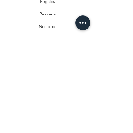
Regalos
Relojería
Nosotros
Contacto
Preguntas frecuentes
Envío y devoluciones
Política de privacidad
Métodos de pago
Aviso legal