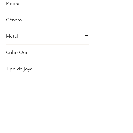
Piedra
ocasion con distincion.
-
Género
Unisex
Metal
18K
Color Oro
Blanco
Tipo de joya
Cadena