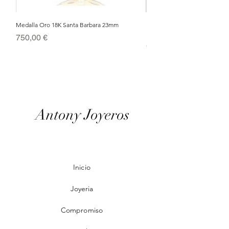
Medalla Oro 18K Santa Barbara 23mm
Nacimiento de Navidad en Cris
Metal Bañado en Oro 18k
Precio
750,00 €
Precio
95,00 €
Antony Joyeros
Inicio
Joyeria
Compromiso