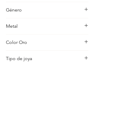
-
Género
Mujer
Metal
18K
Color Oro
Amarillo
Tipo de joya
Aros