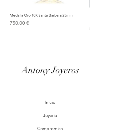
Medalla Oro 18K Santa Barbara 23mm
Nacimiento de Navidad en Cris
Metal Bañado en Oro 18k
Precio
750,00 €
Precio
95,00 €
Antony Joyeros
Inicio
Joyeria
Compromiso