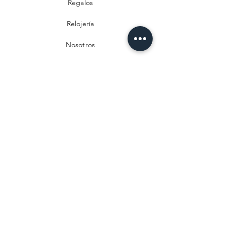
Regalos
Relojería
Nosotros
Contacto
Preguntas frecuentes
Envío y devoluciones
Política de privacidad
Métodos de pago
Aviso legal