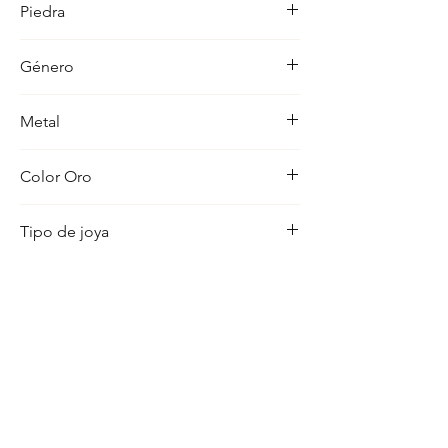
Piedra
ocasion con distincion.
-
Género
Mujer
Metal
18K
Color Oro
Amarillo
Tipo de joya
Aros