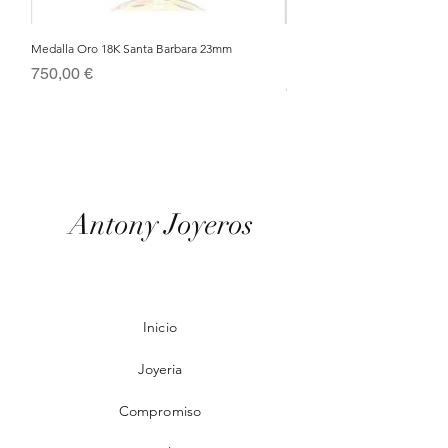
Medalla Oro 18K Santa Barbara 23mm
Nacimiento de Navidad en Cris
Metal Bañado en Oro 18k
Precio
750,00 €
Precio
95,00 €
Antony Joyeros
Inicio
Joyeria
Compromiso