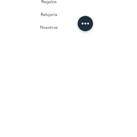
Regalos
Relojería
Nosotros
Contacto
Preguntas frecuentes
Envío y devoluciones
Política de privacidad
Métodos de pago
Aviso legal