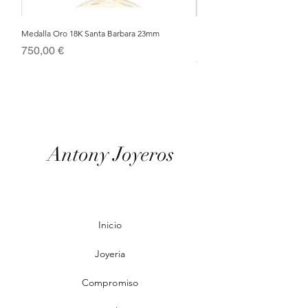
Medalla Oro 18K Santa Barbara 23mm
Nacimiento de Navidad en Cris
Metal Bañado en Oro 18k
Precio
750,00 €
Precio
95,00 €
Antony Joyeros
Inicio
Joyeria
Compromiso