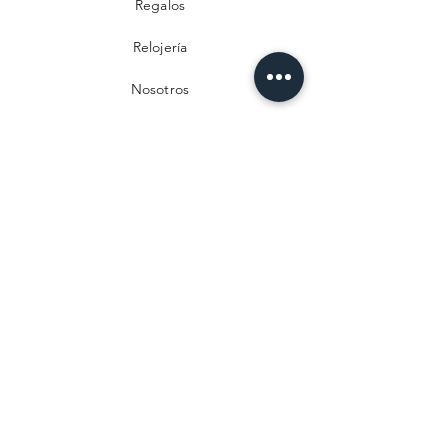
Regalos
Relojería
Nosotros
Contacto
Preguntas frecuentes
Envío y devoluciones
Política de privacidad
Métodos de pago
Aviso legal