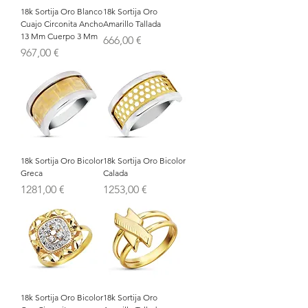
18k Sortija Oro Blanco
18k Sortija Oro
Cuajo Circonita Ancho
Amarillo Tallada
13 Mm Cuerpo 3 Mm
Precio
666,00 €
Precio
967,00 €
18k Sortija Oro Bicolor
18k Sortija Oro Bicolor
Greca
Calada
Precio
Precio
1281,00 €
1253,00 €
18k Sortija Oro Bicolor
18k Sortija Oro