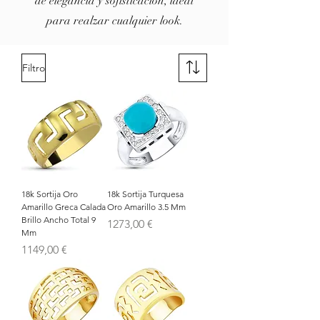
de elegancia y sofisticación, ideal
para realzar cualquier look.
Filtro
18k Sortija Oro
18k Sortija Turquesa
Amarillo Greca Calada
Oro Amarillo 3.5 Mm
Brillo Ancho Total 9
Precio
1273,00 €
Mm
Precio
1149,00 €