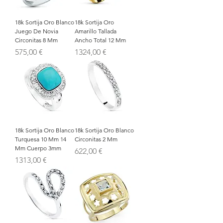
18k Sortija Oro Blanco
18k Sortija Oro
Juego De Novia
Amarillo Tallada
Circonitas 8 Mm
Ancho Total 12 Mm
Precio
Precio
575,00 €
1324,00 €
18k Sortija Oro Blanco
18k Sortija Oro Blanco
Turquesa 10 Mm 14
Circonitas 2 Mm
Mm Cuerpo 3mm
Precio
622,00 €
Precio
1313,00 €