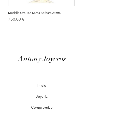
Medalla Oro 18K Santa Barbara 23mm
Nacimiento de Navidad en Cris
Metal Bañado en Oro 18k
Precio
750,00 €
Precio
95,00 €
Antony Joyeros
Inicio
Joyeria
Compromiso