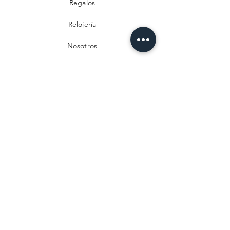
Regalos
Relojería
Nosotros
Contacto
Preguntas frecuentes
Envío y devoluciones
Política de privacidad
Métodos de pago
Aviso legal